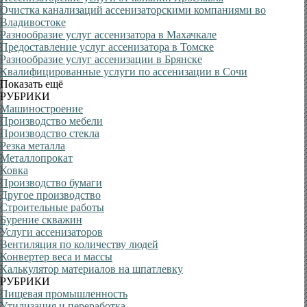
Очистка канализаций ассенизаторскими компаниями во
Владивостоке
Разнообразие услуг ассенизатора в Махачкале
Предоставление услуг ассенизатора в Томске
Разнообразие услуг ассенизации в Брянске
Квалифицированные услуги по ассенизации в Сочи
Показать ещё
РУБРИКИ
Машиностроение
Производство мебели
Производство стекла
Резка металла
Металлопрокат
Ковка
Производство бумаги
Другое производство
Строительные работы
Бурение скважин
Услуги ассенизаторов
Вентиляция по количеству людей
Конвертер веса и массы
Калькулятор материалов на шпатлевку
РУБРИКИ
Пищевая промышленность
Утилизация и переработка