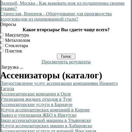
Валерий, Москва
- Как выковать нож из подшипника своими
руками?
Станислав, Воронеж
- Оборудование для производства
воздуховодов из оцинкованной стали?
Опросы
Какое вторсырье Вы сдаете чаще всего?
Макулатура
Металлолом
Стеклотара
Пластик
Просмотреть результаты
Загрузка ...
Ассенизаторы (каталог)
Предоставление услуг ассенизации компаниями Нижнего
Тагила
Ассенизаторские компании в Орле
Утилизация жидких отходов в Туле
Ассенизаторские услуги в Барнауле
Услуги ассенизаторских компаний в Кирове
Вывоз и утилизация ЖБО в Иркутске
Заказ ассенизаторской машины в Ульяновске
Услуги ассенизаторских машин в Хабаровске
Ассенизаторские услуги от копаний Ярославля