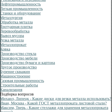
Нефтепромышленность
Легкая промышленность
Станки и оборудование
Металлургия
Обработка металла
Тротуарная плитка
Деревообработка
Вывоз мусора
Резка металла
Металлопрокат
Ковка
Производство стекла
Производство мебели
Производство бумаги и картона
Другое производство
Бурение скважин
Машиностроение
Газовая промышленность
Строительные работы
Канализация
Подборка вопросов
Михаил, Липецк
- Какие диски для резки металла использовать?
Иван, Москва
- Какой ГОСТ металлопроката листовой стали?
Максим, Тверь
- Какие стеллажи для хранения металлопроката