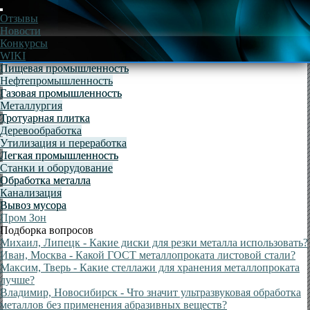
Отзывы
Новости
Конкурсы
WIKI
Пищевая промышленность
Пищевая промышленность
Нефтепромышленность
Нефтепромышленность
Газовая промышленность
Газовая промышленность
Металлургия
Металлургия
Тротуарная плитка
Тротуарная плитка
Деревообработка
Деревообработка
Утилизация и переработка
Утилизация и переработка
Легкая промышленность
Легкая промышленность
Станки и оборудование
Станки и оборудование
Обработка металла
Обработка металла
Канализация
Канализация
Вывоз мусора
Вывоз мусора
Пром Зон
Подборка вопросов
Михаил, Липецк
- Какие диски для резки металла использовать?
Иван, Москва
- Какой ГОСТ металлопроката листовой стали?
Максим, Тверь
- Какие стеллажи для хранения металлопроката
лучше?
Владимир, Новосибирск
- Что значит ультразвуковая обработка
металлов без применения абразивных веществ?