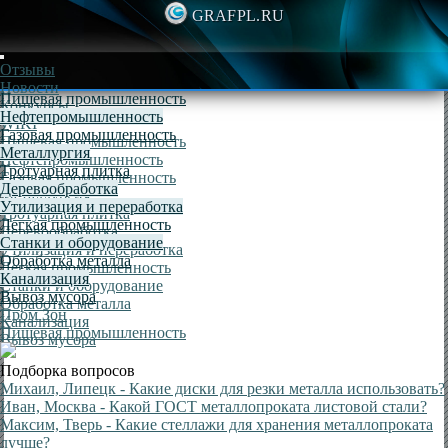
GRAFPL.RU
Отзывы
Новости
Пищевая промышленность
Конкурсы
Нефтепромышленность
WIKI
Газовая промышленность
Пищевая промышленность
Металлургия
Нефтепромышленность
Тротуарная плитка
Газовая промышленность
Деревообработка
Металлургия
Утилизация и переработка
Тротуарная плитка
Легкая промышленность
Деревообработка
Станки и оборудование
Утилизация и переработка
Обработка металла
Легкая промышленность
Канализация
Станки и оборудование
Вывоз мусора
Обработка металла
Пром Зон
Канализация
Пищевая промышленность
Вывоз мусора
Подборка вопросов
Михаил, Липецк
- Какие диски для резки металла использовать?
Иван, Москва
- Какой ГОСТ металлопроката листовой стали?
Максим, Тверь
- Какие стеллажи для хранения металлопроката
лучше?