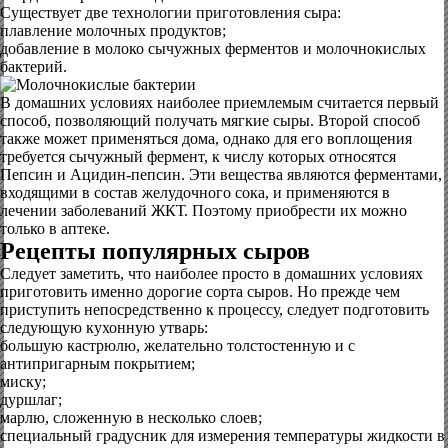
Существует две технологии приготовления сыра:
плавление молочных продуктов;
добавление в молоко сычужных ферментов и молочнокислых
бактерий.
В домашних условиях наиболее приемлемым считается первый
способ, позволяющий получать мягкие сыры. Второй способ
также может применяться дома, однако для его воплощения
требуется сычужный фермент, к числу которых относятся
Пепсин и Ацидин-пепсин. Эти вещества являются ферментами,
входящими в состав желудочного сока, и применяются в
лечении заболеваний ЖКТ. Поэтому приобрести их можно
только в аптеке.
Рецепты популярных сыров
Следует заметить, что наиболее просто в домашних условиях
приготовить именно дорогие сорта сыров. Но прежде чем
приступить непосредственно к процессу, следует подготовить
следующую кухонную утварь:
большую кастрюлю, желательно толстостенную и с
антипригарным покрытием;
миску;
дуршлаг;
марлю, сложенную в несколько слоев;
специальный градусник для измерения температуры жидкости в