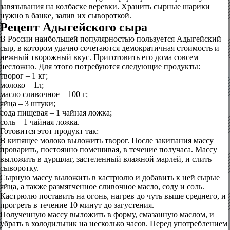
завязывания на колбаске веревки. Хранить сырные шарики
нужно в банке, залив их сывороткой.
Рецепт Адыгейского сыра
В России наибольшей популярностью пользуется Адыгейский
сыр, в котором удачно сочетаются демократичная стоимость и
нежный творожный вкус. Приготовить его дома совсем
несложно. Для этого потребуются следующие продукты:
творог – 1 кг;
молоко – 1л;
масло сливочное – 100 г;
яйца – 3 штуки;
сода пищевая – 1 чайная ложка;
соль – 1 чайная ложка.
Готовится этот продукт так:
В кипящее молоко выложить творог. После закипания массу
проварить, постоянно помешивая, в течение получаса. Массу
выложить в дуршлаг, застеленный влажной марлей, и слить
сыворотку.
Сырную массу выложить в кастрюлю и добавить к ней сырые
яйца, а также размягченное сливочное масло, соду и соль.
Кастрюлю поставить на огонь, нагрев до чуть выше среднего, и
прогреть в течение 10 минут до загустения.
Полученную массу выложить в форму, смазанную маслом, и
убрать в холодильник на несколько часов. Перед употреблением