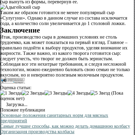
сыр вынуть из формы, перевернув ее.
Таким же образом готовится не менее популярный сыр
«Сулугуни». Однако в данном случае из состава исключается
сода, а количество соли увеличивается до 1 столовой ложки.
Заключение
Итак, производство сыра в домашних условиях не столь
трудоемко, как может показаться на первый взгляд. Главное –
правильно подойти к выбору продуктов, уделяя внимание их
жирности. Также важно, из какого творога готовится сыр:
следует учесть, что творог не должен быть зернистым.
Соблюдая все эти нехитрые требования, и следуя несложной
технологии, можно ежедневно баловать свою семью не только
вкусным, но и невероятно полезным молочным продуктом.
Оценка статьи:
(Пока
оценок нет)
Загрузка...
Похожие публикации
Основные положения санитарных норм для мясных
предприятий
Самые лучшие способы, как можно делать домашнюю колбасу
Организация производства колбасы