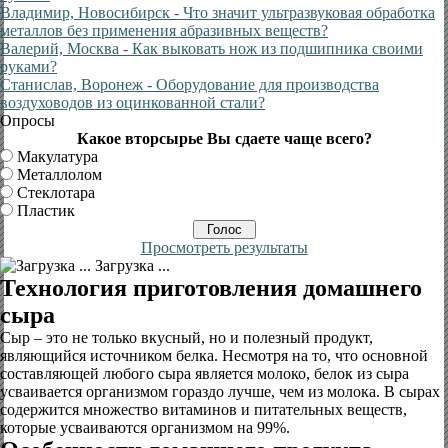
Владимир, Новосибирск
- Что значит ультразвуковая обработка
металлов без применения абразивных веществ?
Валерий, Москва
- Как выковать нож из подшипника своими
руками?
Станислав, Воронеж
- Оборудование для производства
воздуховодов из оцинкованной стали?
Опросы
Какое вторсырье Вы сдаете чаще всего?
Макулатура
Металлолом
Стеклотара
Пластик
Просмотреть результаты
Загрузка ...
Технология приготовления домашнего
сыра
Сыр – это не только вкусный, но и полезный продукт,
являющийся источником белка. Несмотря на то, что основной
составляющей любого сыра является молоко, белок из сыра
усваивается организмом гораздо лучше, чем из молока. В сырах
содержится множество витаминов и питательных веществ,
которые усваиваются организмом на 99%.