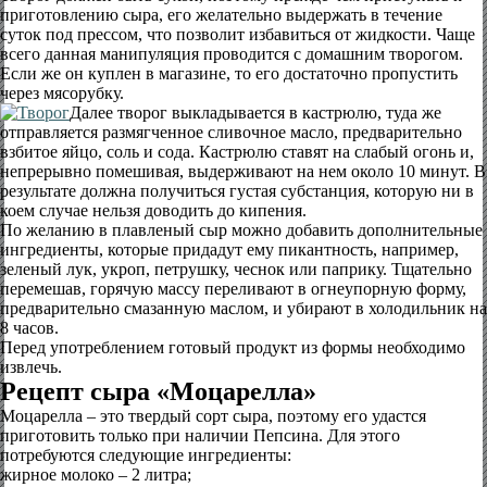
приготовлению сыра, его желательно выдержать в течение
суток под прессом, что позволит избавиться от жидкости. Чаще
всего данная манипуляция проводится с домашним творогом.
Если же он куплен в магазине, то его достаточно пропустить
через мясорубку.
Далее творог выкладывается в кастрюлю, туда же
отправляется размягченное сливочное масло, предварительно
взбитое яйцо, соль и сода. Кастрюлю ставят на слабый огонь и,
непрерывно помешивая, выдерживают на нем около 10 минут. В
результате должна получиться густая субстанция, которую ни в
коем случае нельзя доводить до кипения.
По желанию в плавленый сыр можно добавить дополнительные
ингредиенты, которые придадут ему пикантность, например,
зеленый лук, укроп, петрушку, чеснок или паприку. Тщательно
перемешав, горячую массу переливают в огнеупорную форму,
предварительно смазанную маслом, и убирают в холодильник на
8 часов.
Перед употреблением готовый продукт из формы необходимо
извлечь.
Рецепт сыра «Моцарелла»
Моцарелла – это твердый сорт сыра, поэтому его удастся
приготовить только при наличии Пепсина. Для этого
потребуются следующие ингредиенты:
жирное молоко – 2 литра;