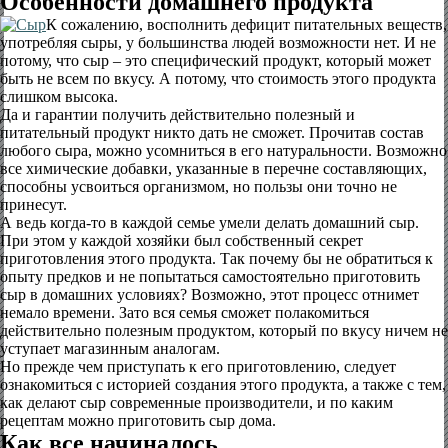
Особенности домашнего продукта
К сожалению, восполнить дефицит питательных веществ,
употребляя сыры, у большинства людей возможности нет. И не
потому, что сыр – это специфический продукт, который может
быть не всем по вкусу. А потому, что стоимость этого продукта
слишком высока.
Да и гарантии получить действительно полезный и
питательный продукт никто дать не сможет. Прочитав состав
любого сыра, можно усомниться в его натуральности. Возможно
все химические добавки, указанные в перечне составляющих,
способны усвоиться организмом, но пользы они точно не
принесут.
А ведь когда-то в каждой семье умели делать домашний сыр.
При этом у каждой хозяйки был собственный секрет
приготовления этого продукта. Так почему бы не обратиться к
опыту предков и не попытаться самостоятельно приготовить
сыр в домашних условиях? Возможно, этот процесс отнимет
немало времени. Зато вся семья сможет полакомиться
действительно полезным продуктом, который по вкусу ничем не
уступает магазинным аналогам.
Но прежде чем приступать к его приготовлению, следует
ознакомиться с историей создания этого продукта, а также с тем,
как делают сыр современные производители, и по каким
рецептам можно приготовить сыр дома.
Как все начиналось