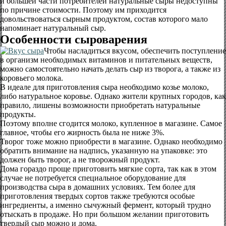
и большей части потребителей натуральные сыры недоступны
по причине стоимости. Поэтому им приходится
довольствоваться сырным продуктом, состав которого мало
напоминает натуральный сыр.
Особенности сыроварения
Чтобы насладиться вкусом, обеспечить поступление
в организм необходимых витаминов и питательных веществ,
можно самостоятельно начать делать сыр из творога, а также из
коровьего молока.
В идеале для приготовления сыра необходимо козье молоко,
либо натуральное коровье. Однако жители крупных городов, как
правило, лишены возможности приобретать натуральные
продукты.
Поэтому вполне сгодится молоко, купленное в магазине. Самое
главное, чтобы его жирность была не ниже 3%.
Творог тоже можно приобрести в магазине. Однако необходимо
обратить внимание на надпись, указанную на упаковке: это
должен быть творог, а не творожный продукт.
Дома гораздо проще приготовить мягкие сорта, так как в этом
случае не потребуется специальное оборудование для
производства сыра в домашних условиях. Тем более для
приготовления твердых сортов также требуются особые
ингредиенты, а именно сычужный фермент, который трудно
отыскать в продаже. Но при большом желании приготовить
твердый сыр можно и дома.