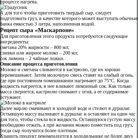
процессе нагрева.
А для того чтобы приготовить твердый сыр, следует
подготовить груз, в качестве которого может выступать обычная
банка емкостью 3 литра, наполненная водой.
Рецепт сыра «Маскарпоне»
Для приготовления этого продукта потребуются следующие
ингредиенты:
сметана 20% жирности – 800 мл;
сливки или жирное молоко – 200 мл;
сок лимона – 2 чайные ложки.
Описание процесса приготовления
Молоко и сметана сливаются в кастрюлю, где их хорошо
перемешивают. Затем молочную смесь ставят на слабый огонь,
где при постоянном помешивании нагревают до 75°С. Когда
жидкость нагреется, в нее вливают лимонный сок. Как только
масса свернется, кастрюлю снимают с огня, а ее содержимое
остужают.
Далее марлю смачивают в холодной воде и стелют в дуршлаг.
Остывшую массу выливают в дуршлаг и оставляют на один час
для того, чтобы стекла вся жидкость. Оставшуюся густую массу
необходимо отжать, а при желании можно поместить под груз,
тогда сыр получится более плотным.
Хранить продукт рекомендуется в холодильнике не более двух