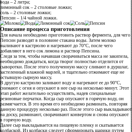
вода – 2 литра;
лимонный сок – 2 столовые ложки;
соль – 2 столовые ложки;
Пепсин – 1/4 чайной ложки.
Описание процесса приготовления
Для начала необходимо приготовить раствор фермента, для чего
Пепсин разводят в половине стакана воды. Затем молоко
выливают в кастрюлю и нагревают до 70°С, после чего
добавляют в него сок лимона и раствор Пепсина.
Следя за тем, чтобы начавшая сворачиваться масса не закипела,
необходимо дождаться, когда творог полностью отделится от
сыворотки. После этого полученную массу сливают в дуршлаг,
застеленный влажной марлей, и тщательно отжимают еще не
остывшую сырную массу.
В другую кастрюлю заливают воду и нагревают ее до 90°С,
снимают с огня и опускают в нее сыр на несколько минут. Этот
этап работ желательно осуществлять, надев специальные
резиновые перчатки. Когда сыр опускают в горячую воду, он
размягчается. В это время его необходимо разминать, повторяя
данную процедуру несколько раз. После этого сыр выкладывают
на доску, разминают, сворачивают конвертом и снова опускают
в горячую воду.
Далее сыр выкладывается на пищевую пленку и скатывается
колбаской. Из колбаски следует сформировать шарики путем