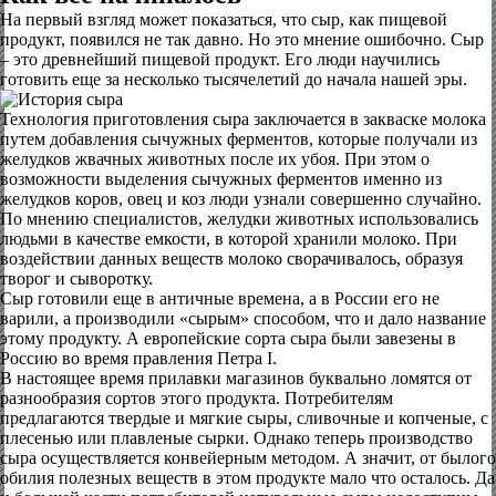
На первый взгляд может показаться, что сыр, как пищевой
продукт, появился не так давно. Но это мнение ошибочно. Сыр
– это древнейший пищевой продукт. Его люди научились
готовить еще за несколько тысячелетий до начала нашей эры.
Технология приготовления сыра заключается в закваске молока
путем добавления сычужных ферментов, которые получали из
желудков жвачных животных после их убоя. При этом о
возможности выделения сычужных ферментов именно из
желудков коров, овец и коз люди узнали совершенно случайно.
По мнению специалистов, желудки животных использовались
людьми в качестве емкости, в которой хранили молоко. При
воздействии данных веществ молоко сворачивалось, образуя
творог и сыворотку.
Сыр готовили еще в античные времена, а в России его не
варили, а производили «сырым» способом, что и дало название
этому продукту. А европейские сорта сыра были завезены в
Россию во время правления Петра I.
В настоящее время прилавки магазинов буквально ломятся от
разнообразия сортов этого продукта. Потребителям
предлагаются твердые и мягкие сыры, сливочные и копченые, с
плесенью или плавленые сырки. Однако теперь производство
сыра осуществляется конвейерным методом. А значит, от былого
обилия полезных веществ в этом продукте мало что осталось. Да