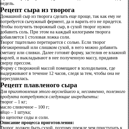
недель.
Рецепт сыра из творога
Домашний сыр из творога сделать еще проще, так как ему не
потребуется сычужный фермент, да и варить его не придется.
Чтобы получить творожный сыр, в сухой творог нужно
добавить соль. При этом на каждый килограмм творога
добавляется 1 столовая ложка соли.
Творог тщательно перетирается с солью. Если творог
обезжиренный или слишком сухой, в него можно добавить
сметану или сливки. Далее готовят форму, застелив ее влажной
марлей, и выкладывают в нее полученную массу, придавив
сверху прессом.
Форму с творожной массой помещают в холодильник, где
выдерживают в течение 12 часов, следя за тем, чтобы она не
пересушилась.
Рецепт плавленого сыра
Для приготовления этого вкуснейшего и, несомненно, полезного
продукта потребуются следующие ингредиенты:
творог – 1 кг;
масло сливочное – 100 г;
яйцо – 1 штука;
по щепотке соды и соли.
Описание процесса приготовления:
Творог должен быть сухой, поэтому прежде чем приступать к