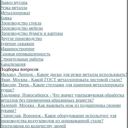
Вывоз мусора
Резка металла
Металлопрокат
Ковка
Производство стекла
Производство мебели
Производство бумаги и картона
Другое производство
Бурение скважин
Машиностроение
Газовая промышленность
Строительные работы
Канализация
Подборка вопросов
Михаил, Липецк
- Какие диски для резки металла использовать?
Иван, Москва
- Какой ГОСТ металлопроката листовой стали?
Максим, Тверь
- Какие стеллажи для хранения металлопроката
лучше?
Владимир, Новосибирск
- Что значит ультразвуковая обработка
металлов без применения абразивных веществ?
Валерий, Москва
- Как выковать нож из подшипника своими
руками?
Станислав, Воронеж
- Какое оборудование используют для
производства воздуховодов из оцинкованной стали?
Вентиляция по количеству людей