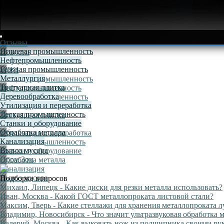
Отзывы
Пищевая промышленность
Новости
Нефтепромышленность
Конкурсы
Газовая промышленность
WIKI
Металлургия
Пищевая промышленность
Тротуарная плитка
Нефтепромышленность
Деревообработка
Газовая промышленность
Утилизация и переработка
Металлургия
Легкая промышленность
Тротуарная плитка
Станки и оборудование
Деревообработка
Обработка металла
Утилизация и переработка
Канализация
Легкая промышленность
Вывоз мусора
Станки и оборудование
Пром Зон
Обработка металла
Канализация
Вывоз мусора
Подборка вопросов
Михаил, Липецк
- Какие диски для резки металла использовать?
Иван, Москва
- Какой ГОСТ металлопроката листовой стали?
Максим, Тверь
- Какие стеллажи для хранения металлопроката 
Владимир, Новосибирск
- Что значит ультразвуковая обработка
Валерий, Москва
- Как выковать нож из подшипника своими ру