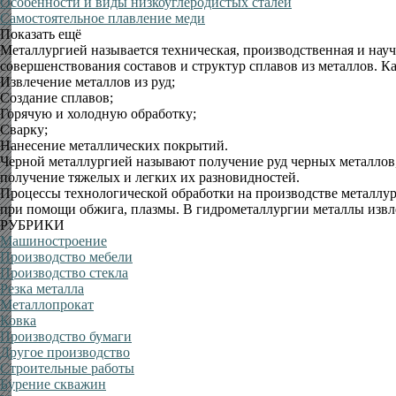
Особенности и виды низкоуглеродистых сталей
Самостоятельное плавление меди
Показать ещё
Металлургией называется техническая, производственная и науч
совершенствования составов и структур сплавов из металлов. 
Извлечение металлов из руд;
Создание сплавов;
Горячую и холодную обработку;
Сварку;
Нанесение металлических покрытий.
Черной металлургией называют получение руд черных металлов,
получение тяжелых и легких их разновидностей.
Процессы технологической обработки на производстве металлур
при помощи обжига, плазмы. В гидрометаллургии металлы извле
РУБРИКИ
Машиностроение
Производство мебели
Производство стекла
Резка металла
Металлопрокат
Ковка
Производство бумаги
Другое производство
Строительные работы
Бурение скважин