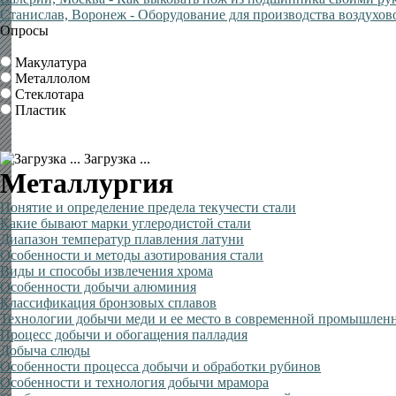
Станислав, Воронеж
- Оборудование для производства воздухов
Опросы
Макулатура
Металлолом
Стеклотара
Пластик
Загрузка ...
Металлургия
Понятие и определение предела текучести стали
Какие бывают марки углеродистой стали
Диапазон температур плавления латуни
Особенности и методы азотирования стали
Виды и способы извлечения хрома
Особенности добычи алюминия
Классификация бронзовых сплавов
Технологии добычи меди и ее место в современной промышлен
Процесс добычи и обогащения палладия
Добыча слюды
Особенности процесса добычи и обработки рубинов
Особенности и технология добычи мрамора