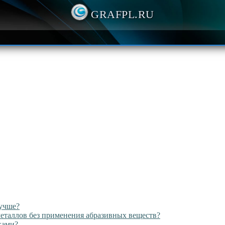
GRAFPL.RU
лучше?
 металлов без применения абразивных веществ?
ками?