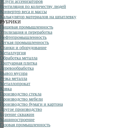
Услуги ассенизаторов
Вентиляция по количеству людей
Конвертер веса и массы
Калькулятор материалов на шпатлевку
РУБРИКИ
Пищевая промышленность
Утилизация и переработка
Нефтепромышленность
Легкая промышленность
Станки и оборудование
Металлургия
Обработка металла
Тротуарная плитка
Деревообработка
Вывоз мусора
Резка металла
Металлопрокат
Ковка
Производство стекла
Производство мебели
Производство бумаги и картона
Другое производство
Бурение скважин
Машиностроение
Газовая промышленность