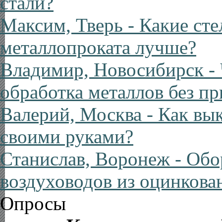
стали?
Максим, Тверь
- Какие ст
металлопроката лучше?
Владимир, Новосибирск
- 
обработка металлов без п
Валерий, Москва
- Как вы
своими руками?
Станислав, Воронеж
- Обо
воздуховодов из оцинкова
Опросы