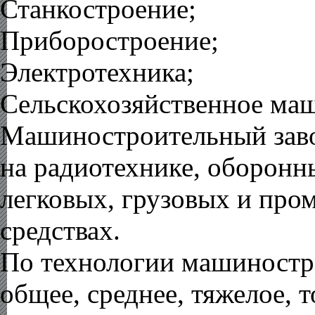
Станкостроение
;
Приборостроение
;
Электротехника
;
Сельскохозяйственное ма
Машиностроительный заво
на радиотехнике, оборонн
легковых, грузовых и пр
средствах.
По технологии машиностр
общее, среднее,
тяжелое
, 