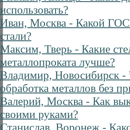
использовать?
Иван, Москва
- Какой ГОС
стали?
Максим, Тверь
- Какие ст
металлопроката лучше?
Владимир, Новосибирск
- 
обработка металлов без п
Валерий, Москва
- Как вы
своими руками?
Станислав, Воронеж
- Как