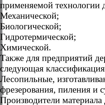
применяемой технологии 
Механической
;
Биологической
;
Гидротермической
;
Химической.
Также
для предприятий де
следующая классификация
Лесопильные, изготавлив
фрезерования, пиления и 
Производители материала 