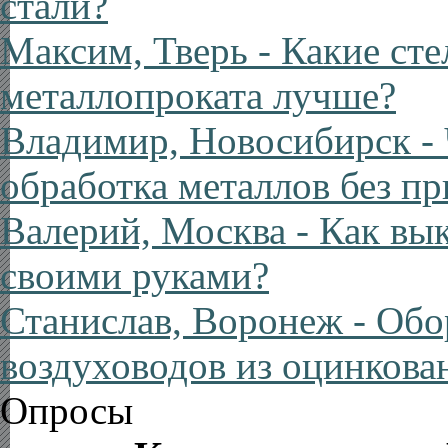
стали?
Максим, Тверь
- Какие ст
металлопроката лучше?
Владимир, Новосибирск
- 
обработка металлов без п
Валерий, Москва
- Как вы
своими руками?
Станислав, Воронеж
- Обо
воздуховодов из оцинкова
Опросы