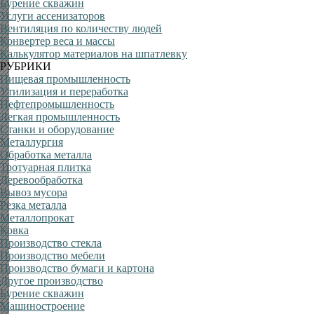
Бурение скважин
Услуги ассенизаторов
Вентиляция по количеству людей
Конвертер веса и массы
Калькулятор материалов на шпатлевку
РУБРИКИ
Пищевая промышленность
Утилизация и переработка
Нефтепромышленность
Легкая промышленность
Станки и оборудование
Металлургия
Обработка металла
Тротуарная плитка
Деревообработка
Вывоз мусора
Резка металла
Металлопрокат
Ковка
Производство стекла
Производство мебели
Производство бумаги и картона
Другое производство
Бурение скважин
Машиностроение