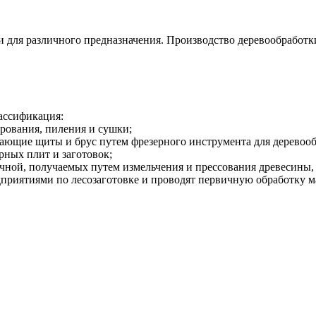
и для различного предназначения. Производство деревообработ
ассификация:
рования, пиления и сушки
;
ивающие щиты и брус
путем
фрезерного инструмента для деревоо
рных плит и заготовок
;
ечной
, получаемых
путем
измельчения и прессования древесины
риятиями по лесозаготовке и проводят первичную обработку м