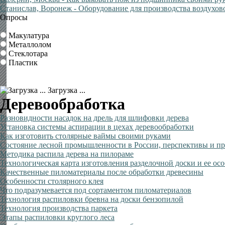
Станислав, Воронеж
- Оборудование для производства воздухов
Опросы
Макулатура
Металлолом
Стеклотара
Пластик
Загрузка ...
Деревообработка
Разновидности насадок на дрель для шлифовки дерева
Установка системы аспирации в цехах деревообработки
Как изготовить столярные ваймы своими руками
Состояние лесной промышленности в России, перспективы и п
Методика распила дерева на пилораме
Технологическая карта изготовления разделочной доски и ее ос
Качественные пиломатериалы после обработки древесины
Особенности столярного клея
Что подразумевается под сортаментом пиломатериалов
Технология распиловки бревна на доски бензопилой
Технология производства паркета
Этапы распиловки круглого леса