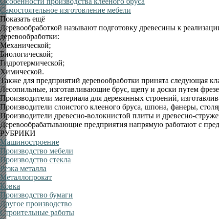
Особенности производства клееного бруса
Самостоятельное изготовление мебели
Показать ещё
Деревообработкой называют подготовку древесины к реализаци
деревообработки:
Механической
;
Биологической
;
Гидротермической
;
Химической.
Также
для предприятий деревообработки принята следующая кл
Лесопильные, изготавливающие брус, щепу и доски
путем
фрезе
Производители материала для деревянных строений, изготавл
Производители слоистого
клееного
бруса, шпона, фанеры, столя
Производители
древесно-волокнистой
плиты и
древесно-струж
Деревообрабатывающие предприятия напрямую работают с предп
РУБРИКИ
Машиностроение
Производство мебели
Производство стекла
Резка металла
Металлопрокат
Ковка
Производство бумаги
Другое производство
Строительные работы