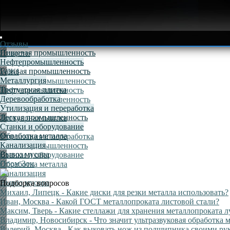
Отзывы
Пищевая промышленность
Новости
Нефтепромышленность
Конкурсы
Газовая промышленность
WIKI
Металлургия
Пищевая промышленность
Тротуарная плитка
Нефтепромышленность
Деревообработка
Газовая промышленность
Утилизация и переработка
Металлургия
Легкая промышленность
Тротуарная плитка
Станки и оборудование
Деревообработка
Обработка металла
Утилизация и переработка
Канализация
Легкая промышленность
Вывоз мусора
Станки и оборудование
Пром Зон
Обработка металла
Канализация
Вывоз мусора
Подборка вопросов
Михаил, Липецк
- Какие диски для резки металла использовать?
Иван, Москва
- Какой ГОСТ металлопроката листовой стали?
Максим, Тверь
- Какие стеллажи для хранения металлопроката 
Владимир, Новосибирск
- Что значит ультразвуковая обработка
Валерий, Москва
- Как выковать нож из подшипника своими ру