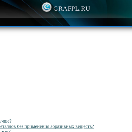
GRAFPL.RU
лучше?
 металлов без применения абразивных веществ?
ками?